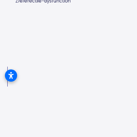
z/e/erectile-dysfunction