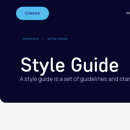
MENU
H
OVERVIEW
STYLE GUIDE
Style Guide
A style guide is a set of guidelines and st