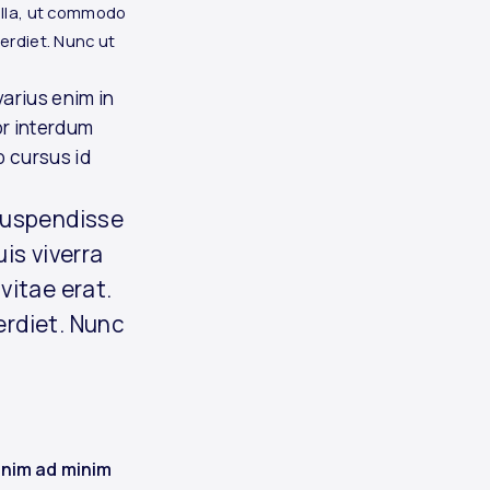
nulla, ut commodo
erdiet. Nunc ut
arius enim in
or interdum
o cursus id
 Suspendisse
is viverra
vitae erat.
erdiet. Nunc
enim ad minim